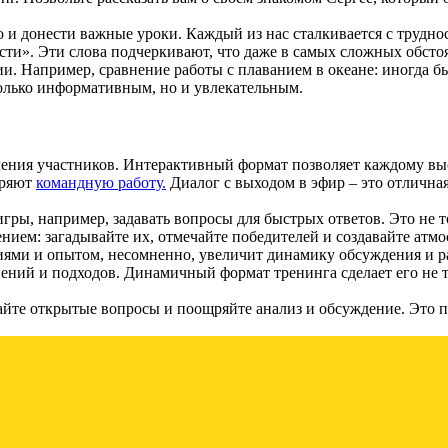
о и донести важные уроки. Каждый из нас сталкивается с трудно
дости». Эти слова подчеркивают, что даже в самых сложных обс
и. Например, сравнение работы с плаванием в океане: иногда б
только информативным, но и увлекательным.
чения участников. Интерактивный формат позволяет каждому выс
щряют
командную работу.
Диалог с выходом в эфир – это отлична
ы, например, задавать вопросы для быстрых ответов. Это не то
нием: загадывайте их, отмечайте победителей и создавайте атм
иями и опытом, несомненно, увеличит динамику обсуждения и р
мнений и подходов. Динамичный формат тренинга сделает его не
вайте открытые вопросы и поощряйте анализ и обсуждение. Это п