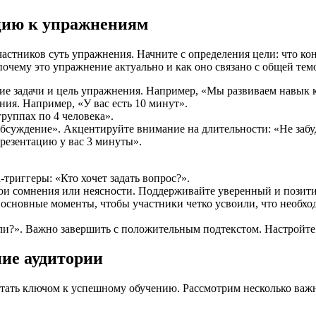
цию к упражнениям
астников суть упражнения. Начните с определения цели: что ко
почему это упражнение актуально и как оно связано с общей тем
ние задачи и цель упражнения. Например, «Мы развиваем навык 
ия. Например, «У вас есть 10 минут».
руппах по 4 человека».
суждение». Акцентируйте внимание на длительности: «Не забудь
презентацию у вас 3 минуты».
триггеры: «Кто хочет задать вопрос?».
 свои сомнения или неясности. Поддерживайте уверенный и пози
основные моменты, чтобы участники четко усвоили, что необход
али?». Важно завершить с положительным подтекстом. Настройте 
ие аудитории
 стать ключом к успешному обучению. Рассмотрим несколько ва