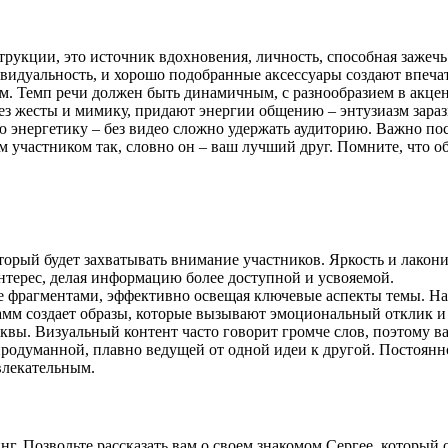
нструкции, это источник вдохновения, личность, способная заже
ивидуальность, и хорошо подобранные аксессуары создают впеча
м. Темп речи должен быть динамичным, с разнообразием в акцент
ез жесты и мимику, придают энергии общению – энтузиазм зараз
энергетику – без видео сложно удержать аудиторию. Важно пос
 участником так, словно он – ваш лучший друг. Помните, что об
оторый будет захватывать внимание участников. Яркость и лако
нтерес, делая информацию более доступной и усвояемой.
ние фрагментами, эффективно освещая ключевые аспекты темы. 
рамм создает образы, которые вызывают эмоциональный отклик 
уквы. Визуальный контент часто говорит громче слов, поэтому в
продуманной, плавно ведущей от одной идеи к другой. Постоянн
влекательным.
г. Позвольте рассказать вам о своем знакомом Сергее, который 