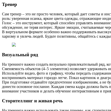
Тренер
Сам тренер – это не просто человек, который дает советы и и
роль: уверенная осанка, яркие цвета одежды, отражающие инд
Голос – это инструмент, который способен управлять внимание
обсуждение, не теряя интерес. Яркие эмоции, считываемые чер
В виртуальном формате особенно важно поддерживать высокую 
харизму и увлечь людей. Будьте позитивны, общайтесь с каждым
Визуальный ряд
На тренинге важно создать визуально привлекательный ряд, к
Сменяемость объектов (4–5 элементов) позволяет удерживать и
Используйте видео, фото и графику, чтобы передать содержа
воспринимать материал гораздо легче. Показ картинок и диаг
При подготовке отдавайте предпочтение изображениям, а не б
донести основное послание. Каждая смена кадра должна быть 
внимание участников и делать обучение интерактивным и при
Сторителлинг и живая речь
На тренинге важно использовать такие приемы, как сторителлин