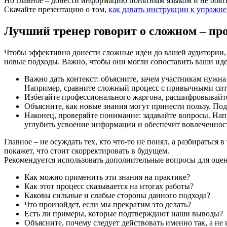
Но главное – донести информацию понятным языком и не боят
Скачайте презентацию о том,
как давать инструкции к упражне
Лучший тренер говорит о сложном – пр
Чтобы эффективно донести сложные идеи до вашей аудитории, 
новые подходы. Важно, чтобы они могли сопоставить ваши иде
Важно дать контекст: объясните, зачем участникам нужн
Например, сравните сложный процесс с привычными сит
Избегайте профессионального жаргона, расшифровывайте 
Объясните, как новые знания могут принести пользу. По
Наконец, проверяйте понимание: задавайте вопросы. Напр
углубить усвоение информации и обеспечит вовлеченнос
Главное – не осуждать тех, кто что-то не понял, а разбираться
покажет, что стоит скорректировать в будущем.
Рекомендуется использовать дополнительные вопросы для оце
Как можно применить эти знания на практике?
Как этот процесс сказывается на итогах работы?
Каковы сильные и слабые стороны данного подхода?
Что произойдет, если мы прекратим это делать?
Есть ли примеры, которые подтверждают наши выводы?
Объясните, почему следует действовать именно так, а не 