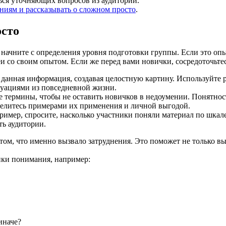
ься уточняющих вопросов из аудитории.
ниям и рассказывать о сложном просто
.
осто
начните с определения уровня подготовки группы. Если это оп
и со своим опытом. Если же перед вами новички, сосредоточьте
а данная информация, создавая целостную картину. Используйте 
уациями из повседневной жизни.
термины, чтобы не оставить новичков в недоумении. Понятност
делитесь примерами их применения и личной выгодой.
имер, спросите, насколько участники поняли материал по шкале
ть аудитории.
 в том, что именно вызвало затруднения. Это поможет не только 
нки понимания, например:
иначе?