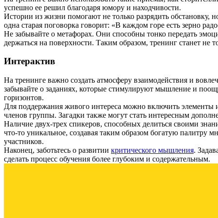
успешно ее решил благодаря юмору и находчивости.
Истории из жизни помогают не только разрядить обстановку, н
одна старая поговорка говорит: «В каждом горе есть зерно ра
Не забывайте о метафорах. Они способны тонко передать эмоци
держаться на поверхности. Таким образом, тренинг станет не 
Интерактив
На тренинге важно создать атмосферу взаимодействия и вовле
забывайте о заданиях, которые стимулируют мышление и поо
горизонтов.
Для поддержания живого интереса можно включить элементы игр
членов группы. Загадки также могут стать интересным дополне
Наличие двух-трех спикеров, способных делиться своими знан
что-то уникальное, создавая таким образом богатую палитру 
участников.
Наконец, заботьтесь о развитии
критического мышления
. Зада
сделать процесс обучения более глубоким и содержательным.