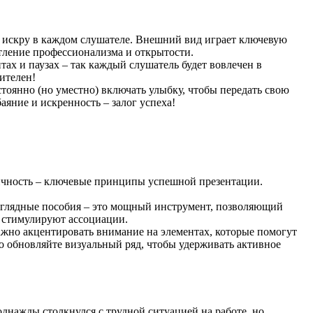
чь искру в каждом слушателе. Внешний вид играет ключевую
тление профессионализма и открытости.
ах и паузах – так каждый слушатель будет вовлечен в
ителен!
тоянно (но уместно) включать улыбку, чтобы передать свою
аяние и искренность – залог успеха!
ничность – ключевые принципы успешной презентации.
Наглядные пособия – это мощный инструмент, позволяющий
и стимулируют ассоциации.
ажно акцентировать внимание на элементах, которые помогут
о обновляйте визуальный ряд, чтобы удерживать активное
однажды столкнулся с трудной ситуацией на работе, но