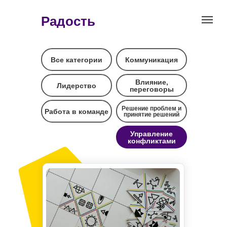
Радость
Все категории
Коммуникация
Влияние,
Лидерство
переговоры
Решение проблем и
Работа в команде
принятие решений
Управление
конфликтами